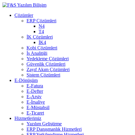
Çözümler
ERP Çözümleri
N4
T4
İK Çözümleri
İK4
Kobi Çözümleri
İş Analitiği
Yedekleme Çözümleri
Güvenlik Çözümleri
Zayıf Akım Çözümleri
Sistem Çözümleri
E-Dönüşüm
E-Fatura
E-Defter
E-Arşiv
E-İrsaliye
E-Müstahsil
E-Ticaret
Hizmetlerimiz
Yazılım Geliştirme
ERP Danışmanlık Hizmetleri
ERP Yetkilendirme Hizmetleri