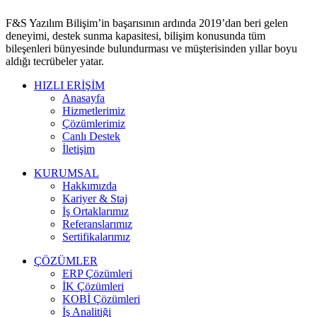
F&S Yazılım Bilişim’in başarısının ardında 2019’dan beri gelen
deneyimi, destek sunma kapasitesi, bilişim konusunda tüm
bileşenleri bünyesinde bulundurması ve müşterisinden yıllar boyu
aldığı tecrübeler yatar.
HIZLI ERİŞİM
Anasayfa
Hizmetlerimiz
Çözümlerimiz
Canlı Destek
İletişim
KURUMSAL
Hakkımızda
Kariyer & Staj
İş Ortaklarımız
Referanslarımız
Sertifikalarımız
ÇÖZÜMLER
ERP Çözümleri
İK Çözümleri
KOBİ Çözümleri
İş Analitiği