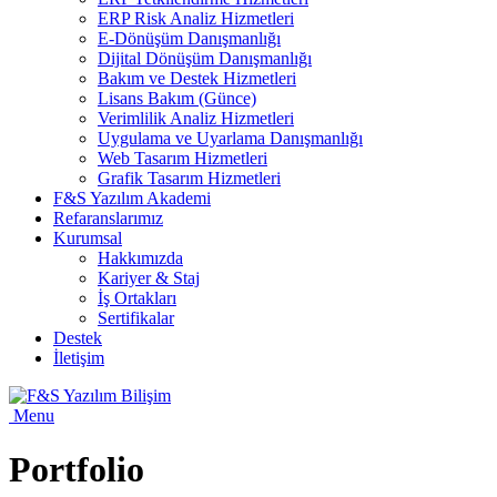
ERP Risk Analiz Hizmetleri
E-Dönüşüm Danışmanlığı
Dijital Dönüşüm Danışmanlığı
Bakım ve Destek Hizmetleri
Lisans Bakım (Günce)
Verimlilik Analiz Hizmetleri
Uygulama ve Uyarlama Danışmanlığı
Web Tasarım Hizmetleri
Grafik Tasarım Hizmetleri
F&S Yazılım Akademi
Refaranslarımız
Kurumsal
Hakkımızda
Kariyer & Staj
İş Ortakları
Sertifikalar
Destek
İletişim
Menu
Portfolio