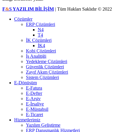
F
&
S YAZILIM BİLİŞİM
| Tüm Hakları Saklıdır © 2022
Çözümler
ERP Çözümleri
N4
T4
İK Çözümleri
İK4
Kobi Çözümleri
İş Analitiği
Yedekleme Çözümleri
Güvenlik Çözümleri
Zayıf Akım Çözümleri
Sistem Çözümleri
E-Dönüşüm
E-Fatura
E-Defter
E-Arşiv
E-İrsaliye
E-Müstahsil
E-Ticaret
Hizmetlerimiz
Yazılım Geliştirme
ERP Danışmanlık Hizmetleri