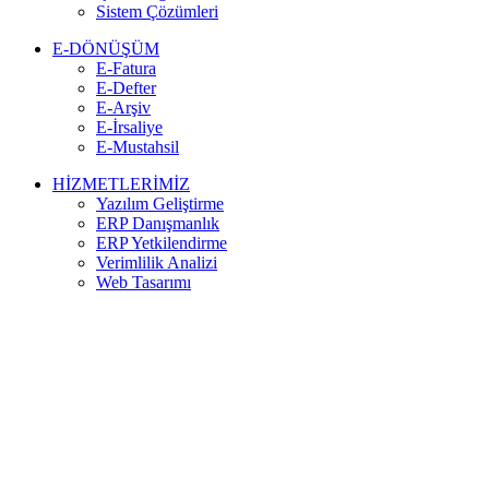
Sistem Çözümleri
E-DÖNÜŞÜM
E-Fatura
E-Defter
E-Arşiv
E-İrsaliye
E-Mustahsil
HİZMETLERİMİZ
Yazılım Geliştirme
ERP Danışmanlık
ERP Yetkilendirme
Verimlilik Analizi
Web Tasarımı