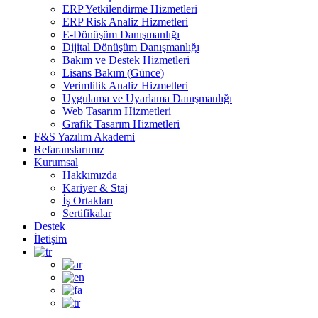
ERP Yetkilendirme Hizmetleri
ERP Risk Analiz Hizmetleri
E-Dönüşüm Danışmanlığı
Dijital Dönüşüm Danışmanlığı
Bakım ve Destek Hizmetleri
Lisans Bakım (Günce)
Verimlilik Analiz Hizmetleri
Uygulama ve Uyarlama Danışmanlığı
Web Tasarım Hizmetleri
Grafik Tasarım Hizmetleri
F&S Yazılım Akademi
Refaranslarımız
Kurumsal
Hakkımızda
Kariyer & Staj
İş Ortakları
Sertifikalar
Destek
İletişim